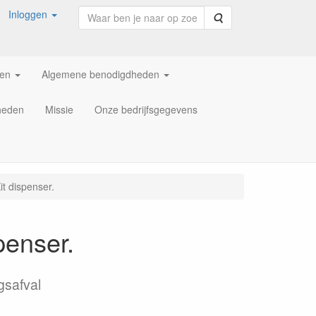
Inloggen
Zoeken
ren
Algemene benodigdheden
heden
Missie
Onze bedrijfsgegevens
it dispenser.
penser.
gsafval