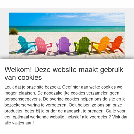
Welkom! Deze website maakt gebruik
Geachte klant,
van cookies
Zoals elk jaar zorgt de verlofperiode, naast een hoop
heugelijke momenten van feest en rust, ook de traditionele
Leuk dat je onze site bezoekt. Geef hier aan welke cookies we
leveringsproblemen.
mogen plaatsen. De noodzakelijke cookies verzamelen geen
Sommige fabrikanten sluiten of werken met een
persoonsgegevens. De overige cookies helpen ons de site en je
vakantiebezetting.
bezoekerservaring te verbeteren. Ook helpen ze ons om onze
Bestellingen die vanaf +/- 15 juli geplaatst worden kunnen
producten beter bij je onder de aandacht te brengen. Ga je voor
hierdoor vertraging oplopen. Wanneer die voorradig is en alle
een optimaal werkende website inclusief alle voordelen? Vink dan
betalingsmodaliteiten zijn vervuld dan de bestelling verstuurd
alle vakjes aan!
worden. Indien deze nog terug moeten binnen komen dan is
het minder duidelijk hoe snel dit zal gebeuren. Vanaf 15