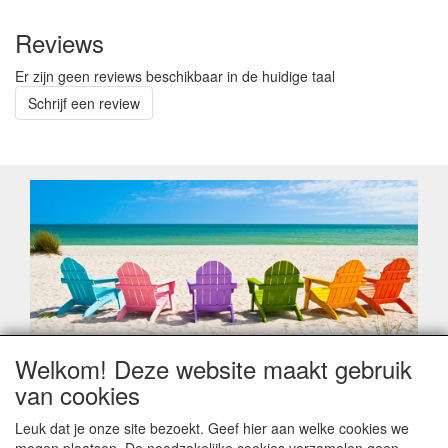
Reviews
Er zijn geen reviews beschikbaar in de huidige taal
Schrijf een review
Welkom! Deze website maakt gebruik
Geachte klant,
van cookies
Zoals elk jaar zorgt de verlofperiode, naast een hoop
heugelijke momenten van feest en rust, ook de traditionele
Leuk dat je onze site bezoekt. Geef hier aan welke cookies we
leveringsproblemen.