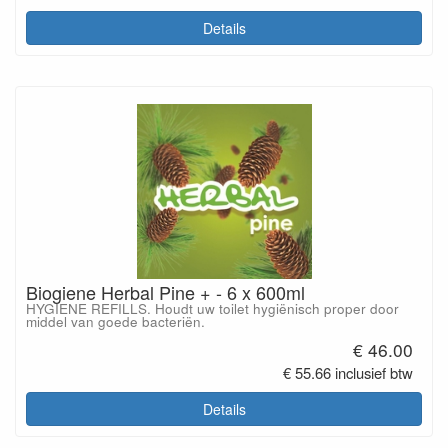
Details
Biogiene Herbal Pine + - 6 x 600ml
HYGIENE REFILLS. Houdt uw toilet hygiënisch proper door
middel van goede bacteriën.
€ 46.00
€ 55.66 inclusief btw
Details