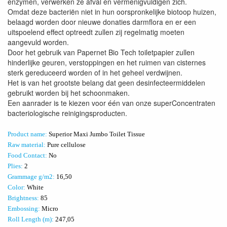
enzymen, verwerken ze afval en vermenigvuldigen zich.
Omdat deze bacteriën niet in hun oorspronkelijke biotoop huizen,
belaagd worden door nieuwe donaties darmflora en er een
uitspoelend effect optreedt zullen zij regelmatig moeten
aangevuld worden.
Door het gebruik van Papernet Bio Tech toiletpapier zullen
hinderlijke geuren, verstoppingen en het ruimen van cisternes
sterk gereduceerd worden of in het geheel verdwijnen.
Het is van het grootste belang dat geen desinfecteermiddelen
gebruikt worden bij het schoonmaken.
Een aanrader is te kiezen voor één van onze superConcentraten
bacteriologische reinigingsproducten.
Product name:
Superior Maxi Jumbo Toilet Tissue
Raw material:
Pure cellulose
Food Contact:
No
Plies:
2
Grammage g/m2:
16,50
Color:
White
Brightness:
85
Embossing:
Micro
Roll Length (m):
247,05