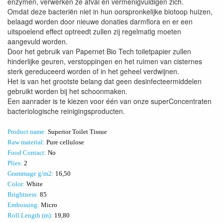
enzymen, verwerken ze afval en vermenigvuldigen zich.
Omdat deze bacteriën niet in hun oorspronkelijke biotoop huizen,
belaagd worden door nieuwe donaties darmflora en er een
uitspoelend effect optreedt zullen zij regelmatig moeten
aangevuld worden.
Door het gebruik van Papernet Bio Tech toiletpapier zullen
hinderlijke geuren, verstoppingen en het ruimen van cisternes
sterk gereduceerd worden of in het geheel verdwijnen.
Het is van het grootste belang dat geen desinfecteermiddelen
gebruikt worden bij het schoonmaken.
Een aanrader is te kiezen voor één van onze superConcentraten
bacteriologische reinigingsproducten.
Product name:
Superior Toilet Tissue
Raw material:
Pure cellulose
Food Contact:
No
Plies:
2
Grammage g/m2:
16,50
Color:
White
Brightness:
85
Embossing:
Micro
Roll Length (m):
19,80