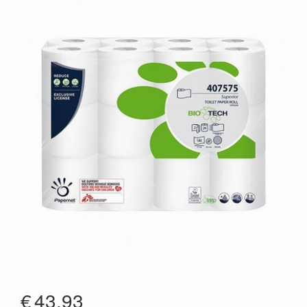
€
43.93