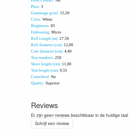
Food Contact:
No
Plies:
3
Grammage g/m2:
15,50
Color:
White
Brightness:
85
Embossing:
Micro
Roll Length (m):
27,50
Roll diameter (cm):
12,00
Core diameter (cm):
4,40
Tear numbers:
250
Sheet length (cm):
11,00
Tear height (cm):
9,55
Centerfeed:
No
Quality:
Superior
Reviews
Er zijn geen reviews beschikbaar in de huidige taal
Schrijf een review