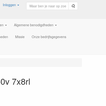
Inloggen
Zoeken
ren
Algemene benodigdheden
heden
Missie
Onze bedrijfsgegevens
0v 7x8rl