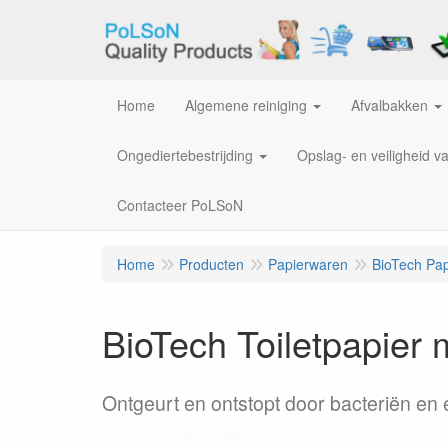
Home
Algemene reiniging
Afvalbakken
Ongediertebestrijding
Opslag- en veiligheid v
Contacteer PoLSoN
Home
Producten
Papierwaren
BioTech Pa
BioTech Toiletpapier 
Ontgeurt en ontstopt door bacteriën en 