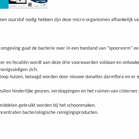
een zuurstof nodig hebben zijn deze micro-organismen afhankelijk van
e omgeving gaat de bacterie over in een toestand van "spoorvorm" ee
ater en fecaliën wordt aan deze drie voorwaarden voldaan en ontwak
enigvuldigen zich.
toop huizen, belaagd worden door nieuwe donaties darmflora en er ee
zullen hinderlijke geuren, verstoppingen en het ruimen van cisternes
rmiddelen gebruikt worden bij het schoonmaken.
ncentraten bacteriologische reinigingsproducten.