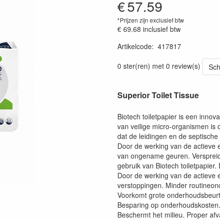
€
57.59
*Prijzen zijn exclusief btw
€ 69.68
inclusief btw
Artikelcode
:
417817
Prijszetting 20220614
0 ster(ren) met 0 review(s)
Sch
Superior Toilet Tissue
Biotech toiletpapier is een innov
van veilige micro-organismen is d
dat de leidingen en de septische 
Door de werking van de actieve 
van ongename geuren. Versprei
gebruik van Biotech toiletpapier.
Door de werking van de actieve 
verstoppingen. Minder routineond
Voorkomt grote onderhoudsbeurte
Besparing op onderhoudskosten
Beschermt het milieu. Proper afva