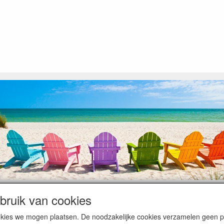
ruik van cookies
op heugelijke momenten van feest en rust, ook de traditionele levering
cookies we mogen plaatsen. De noodzakelijke cookies verzamelen geen
ntiebezetting.