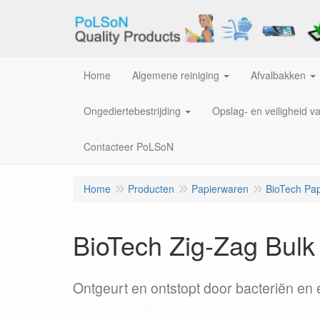
Home
Algemene reiniging
Afvalbakken
Ongediertebestrijding
Opslag- en veiligheid v
Contacteer PoLSoN
Home
Producten
Papierwaren
BioTech Pa
BioTech Zig-Zag Bulk
Ontgeurt en ontstopt door bacteriën en 