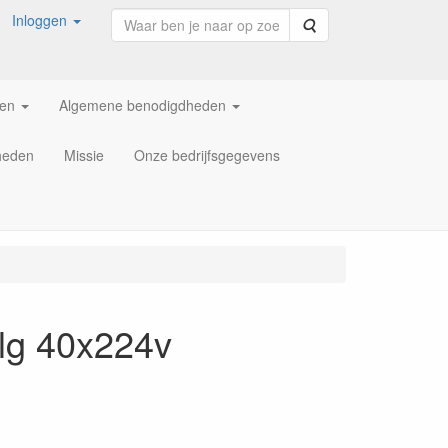
Inloggen
Zoeken
ren
Algemene benodigdheden
heden
Missie
Onze bedrijfsgegevens
2lg 40x224v