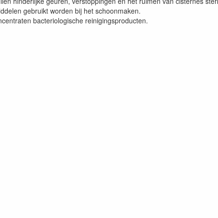
llen hinderlijke geuren, verstoppingen en het ruimen van cisternes ste
middelen gebruikt worden bij het schoonmaken.
centraten bacteriologische reinigingsproducten.