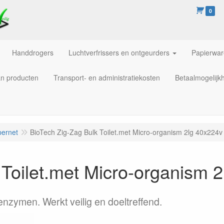
0
Handdrogers
Luchtverfrissers en ontgeurders
Papierwa
an producten
Transport- en administratiekosten
Betaalmogelijk
pernet
BioTech Zig-Zag Bulk Toilet.met Micro-organism 2lg 40x224v
 Toilet.met Micro-organism 
enzymen. Werkt veilig en doeltreffend.