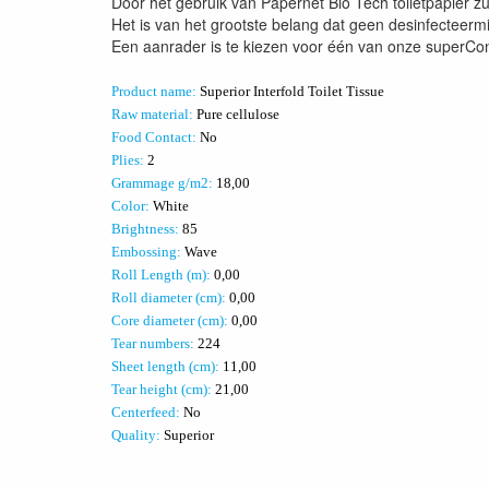
Door het gebruik van Papernet Bio Tech toiletpapier zu
Het is van het grootste belang dat geen desinfecteer
Een aanrader is te kiezen voor één van onze superCon
Product name:
Superior Interfold Toilet Tissue
Raw material:
Pure cellulose
Food Contact:
No
Plies:
2
Grammage g/m2:
18,00
Color:
White
Brightness:
85
Embossing:
Wave
Roll Length (m):
0,00
Roll diameter (cm):
0,00
Core diameter (cm):
0,00
Tear numbers:
224
Sheet length (cm):
11,00
Tear height (cm):
21,00
Centerfeed:
No
Quality:
Superior