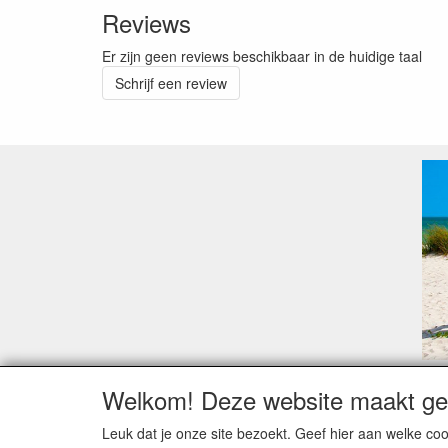
Reviews
Er zijn geen reviews beschikbaar in de huidige taal
Schrijf een review
Welkom! Deze website maakt geb
Geachte klant,
Zoals elk jaar zorgt de verlofperiode, naast een ho
Leuk dat je onze site bezoekt. Geef hier aan welke 
Sommige fabrikanten sluiten of werken met een vaka